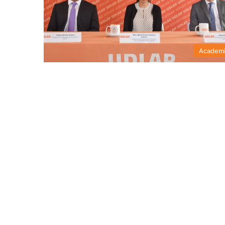
Academ