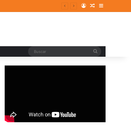
Log In
Random Article
Sidebar
Buscar