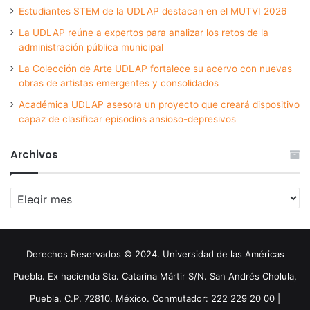
Estudiantes STEM de la UDLAP destacan en el MUTVI 2026
La UDLAP reúne a expertos para analizar los retos de la
administración pública municipal
La Colección de Arte UDLAP fortalece su acervo con nuevas
obras de artistas emergentes y consolidados
Académica UDLAP asesora un proyecto que creará dispositivo
capaz de clasificar episodios ansioso-depresivos
Archivos
Archivos
Derechos Reservados © 2024. Universidad de las Américas
Puebla. Ex hacienda Sta. Catarina Mártir S/N. San Andrés Cholula,
Puebla. C.P. 72810. México. Conmutador: 222 229 20 00 |