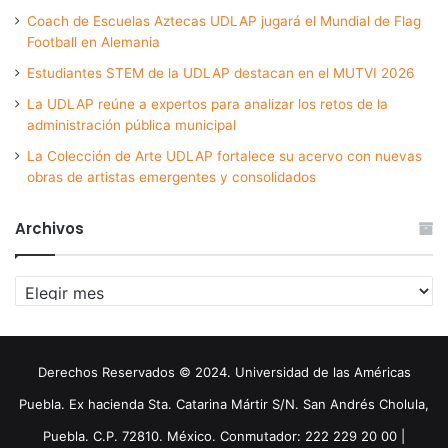
Coach de Escuelas Aztecas UDLAP jugará el Mundial de Flag
Football en Alemania
Estudiantes STEM de la UDLAP destacan en el MUTVI 2026
La UDLAP reúne a expertos para analizar los retos de la
administración pública municipal
La Colección de Arte UDLAP fortalece su acervo con nuevas
obras de artistas emergentes y consolidados
Archivos
Archivos
Derechos Reservados © 2024. Universidad de las Américas
Puebla. Ex hacienda Sta. Catarina Mártir S/N. San Andrés Cholula,
Puebla. C.P. 72810. México. Conmutador: 222 229 20 00 |