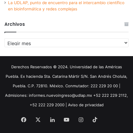
La UDLAP, punto de encuentro para el intercambio científico
en bioinformática y redes complejas
Archivos
Archivos
Derechos Reservados © 2024. Universidad de las Américas
Puebla. Ex hacienda Sta. Catarina Mártir S/N. San Andrés Cholula,
Puebla. C.P. 72810. México. Conmutador: 222 229 20 00 |
Admisiones: informes.nuevoingreso@udlap.mx +52 222 229 2112,
+52 222 229 2000 |
Aviso de privacidad
Facebook
X
LinkedIn
YouTube
Instagram
TikTok
Threa