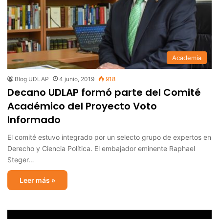
Academia
Blog UDLAP
4 junio, 2019
918
Decano UDLAP formó parte del Comité
Académico del Proyecto Voto
Informado
El comité estuvo integrado por un selecto grupo de expertos en
Derecho y Ciencia Política. El embajador eminente Raphael
Steger…
Leer más »