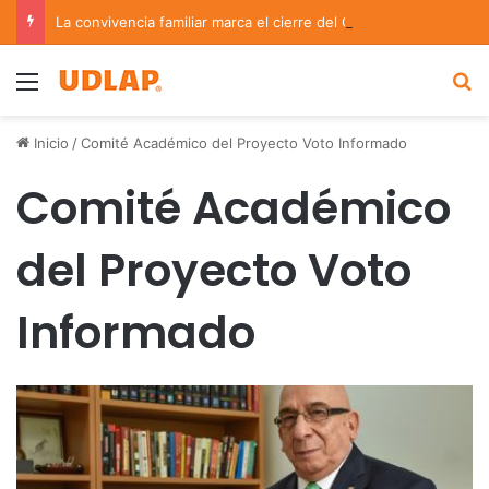
La convivencia familiar marca el cierre del Curso de Verano de Escuelas Aztecas
Menu
B
Inicio
/
Comité Académico del Proyecto Voto Informado
Comité Académico
del Proyecto Voto
Informado