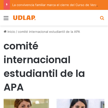
La convivencia familiar marca el cierre del Curso de Verano de Escuelas Aztecas
Menu
B
Inicio
/
comité internacional estudiantil de la APA
comité
internacional
estudiantil de la
APA