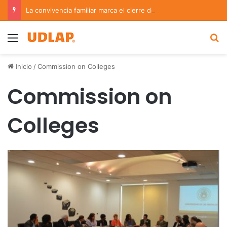
La convivencia familiar marca el cierre del Curso de Verano de Escuelas Aztecas
Menu
B
Inicio
/
Commission on Colleges
Commission on
Colleges