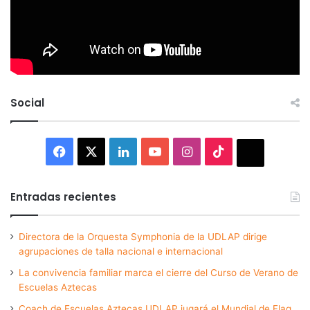
Social
Facebook
X
LinkedIn
YouTube
Instagram
TikTok
Thread
Entradas recientes
Directora de la Orquesta Symphonia de la UDLAP dirige
agrupaciones de talla nacional e internacional
La convivencia familiar marca el cierre del Curso de Verano de
Escuelas Aztecas
Coach de Escuelas Aztecas UDLAP jugará el Mundial de Flag