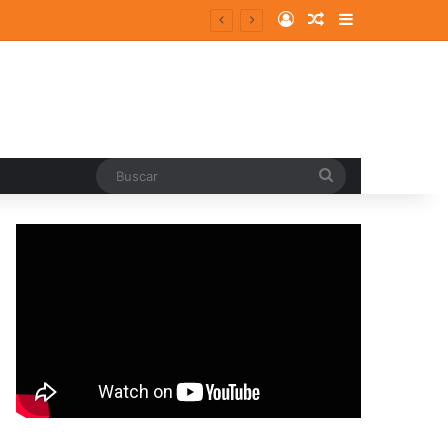
Log In
Random Article
Sidebar
Buscar