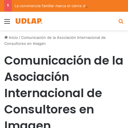
La convivencia familiar marca el cierre del Curso de Verano de Escuelas Aztecas
Menu
B
Inicio
/
Comunicación de la Asociación Internacional de
Consultores en Imagen
Comunicación de la
Asociación
Internacional de
Consultores en
Imagen