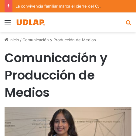
La convivencia familiar marca el cierre del Curso de Verano de Escuelas Aztecas
Menu
B
Inicio
/
Comunicación y Producción de Medios
Comunicación y
Producción de
Medios