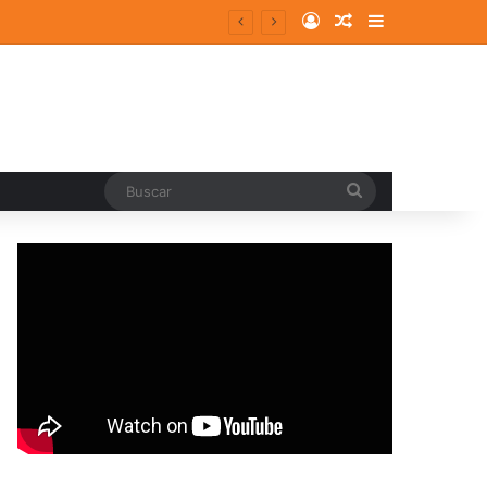
Log In
Random Article
Sidebar
Buscar