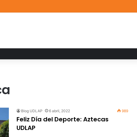
a familiar marca el cierre del Curso de Verano de Escuelas Aztecas
ca
Blog UDLAP
6 abril, 2022
989
Feliz Día del Deporte: Aztecas
UDLAP