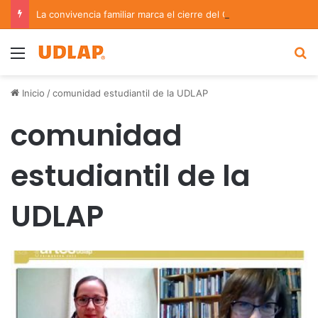
La convivencia familiar marca el cierre del Curso de Verano de Escuelas Aztecas
Menu
B
Inicio
/
comunidad estudiantil de la UDLAP
comunidad
estudiantil de la
UDLAP