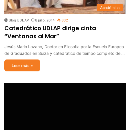
Académica
Blog UDLAP
8 julio, 2014
832
Catedrático UDLAP dirige cinta
“Ventanas al Mar”
Jesús Mario Lozano, Doctor en Filosofía por la Escuela Europea
de Graduados en Suiza y catedrático de tiempo completo del…
Leer más »