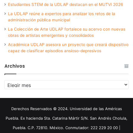
Estudiantes STEM de la UDLAP destacan en el MUTVI 2026
La UDLAP reúne a expertos para analizar los retos de la
administración pública municipal
La Colección de Arte UDLAP fortalece su acervo con nuevas
obras de artistas emergentes y consolidados
Académica UDLAP asesora un proyecto que creará dispositivo
capaz de clasificar episodios ansioso-depresivos
Archivos
Archivos
Derechos Reservados © 2024. Universidad de las Américas
Puebla. Ex hacienda Sta. Catarina Mártir S/N. San Andrés Cholula,
Puebla. C.P. 72810. México. Conmutador: 222 229 20 00 |