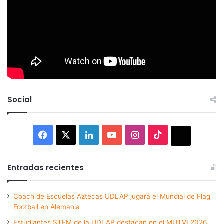
Social
Facebook
X
LinkedIn
YouTube
Instagram
TikTok
Thread
Entradas recientes
Coach de Escuelas Aztecas UDLAP jugará el Mundial de Flag
Football en Alemania
Estudiantes STEM de la UDLAP destacan en el MUTVI 2026