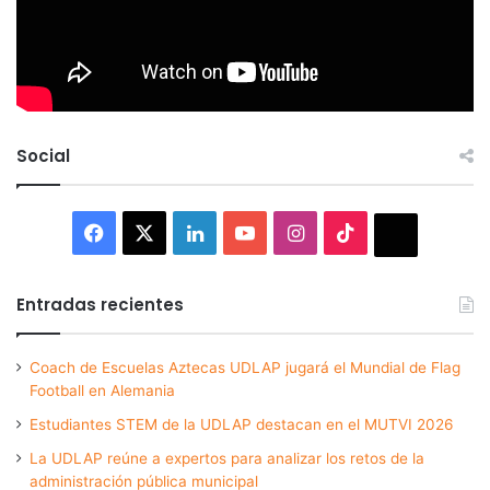
Social
Facebook
X
LinkedIn
YouTube
Instagram
TikTok
Thread
Entradas recientes
Coach de Escuelas Aztecas UDLAP jugará el Mundial de Flag
Football en Alemania
Estudiantes STEM de la UDLAP destacan en el MUTVI 2026
La UDLAP reúne a expertos para analizar los retos de la
administración pública municipal