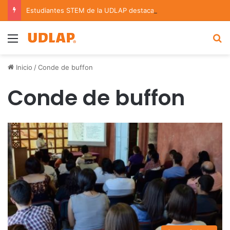
Estudiantes STEM de la UDLAP destacan en el MUTVI 2026
Menu
B
Inicio
/
Conde de buffon
Conde de buffon