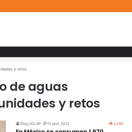
de Arte UDLAP fortalece su acervo con nuevas obras de artistas emerg
idades y retos
so de aguas
tunidades y retos
Blog UDLAP
12 abril, 2022
3,090
En México se consumen 1,970