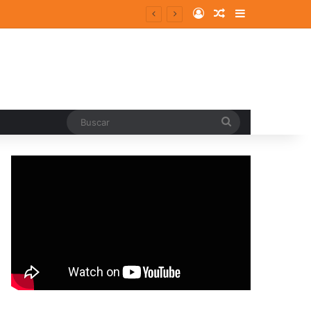
Log In
Random Article
Sidebar
entes y consolidados
Buscar