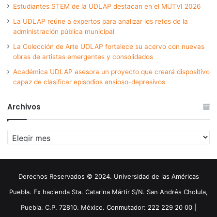
Estudiantes STEM de la UDLAP destacan en el MUTVI 2026
La UDLAP reúne a expertos para analizar los retos de la
administración pública municipal
La Colección de Arte UDLAP fortalece su acervo con nuevas
obras de artistas emergentes y consolidados
Académica UDLAP asesora un proyecto que creará dispositivo
capaz de clasificar episodios ansioso-depresivos
Archivos
Archivos
Derechos Reservados © 2024. Universidad de las Américas
Puebla. Ex hacienda Sta. Catarina Mártir S/N. San Andrés Cholula,
Puebla. C.P. 72810. México. Conmutador: 222 229 20 00 |