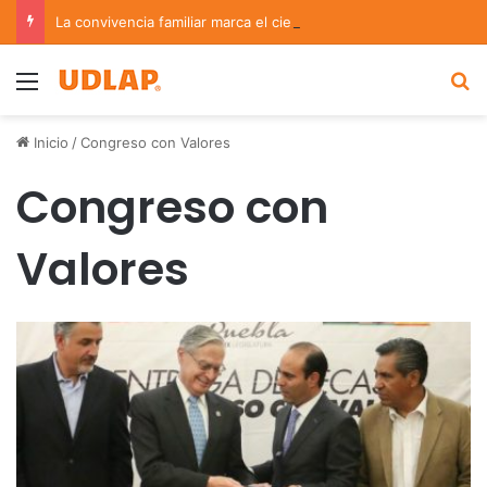
La convivencia familiar marca el cierre del Curso de Verano de Escuelas Aztecas
Menu
B
Inicio
/
Congreso con Valores
Congreso con
Valores