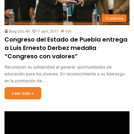
Academia
Blog UDLAP
17 abril, 2017
688
Congreso del Estado de Puebla entrega
a Luis Ernesto Derbez medalla
“Congreso con valores”
Reconocen su solidaridad al generar oportunidades de
educación para los jóvenes. En reconocimiento a su liderazgo
en la promoción de…
Leer más »