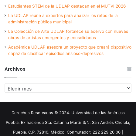
Estudiantes STEM de la UDLAP destacan en el MUTVI 2026
La UDLAP reúne a expertos para analizar los retos de la
administración pública municipal
La Colección de Arte UDLAP fortalece su acervo con nuevas
obras de artistas emergentes y consolidados
Académica UDLAP asesora un proyecto que creará dispositivo
capaz de clasificar episodios ansioso-depresivos
Archivos
Archivos
Derechos Reservados © 2024. Universidad de las Américas
Puebla. Ex hacienda Sta. Catarina Mártir S/N. San Andrés Cholula,
Puebla. C.P. 72810. México. Conmutador: 222 229 20 00 |