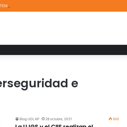
STEM de la UDLAP destacan en el MUTVI 2026
erseguridad e
Blog UDLAP
28 octubre, 2021
868
La UJGS y el CIIS realizan el