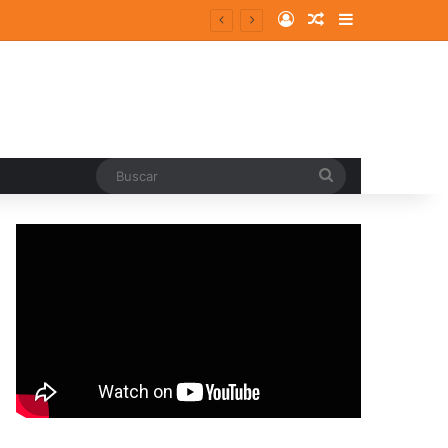
Log In
Random Article
Sidebar
Buscar