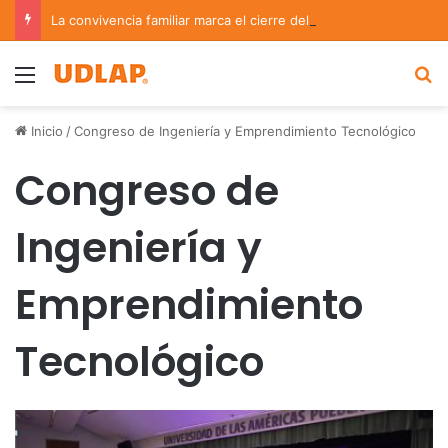
La convivencia familiar marca el cierre del Curso de Verano de Escuelas Aztecas
Menu
B
Inicio
/
Congreso de Ingeniería y Emprendimiento Tecnológico
Congreso de
Ingeniería y
Emprendimiento
Tecnológico