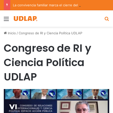
La convivencia familiar marca el cierre del Curso de Verano de Escuelas Aztecas
Menu
B
Inicio
/
Congreso de RI y Ciencia Política UDLAP
Congreso de RI y
Ciencia Política
UDLAP