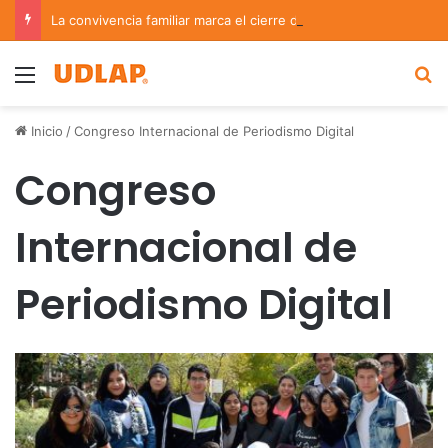
La convivencia familiar marca el cierre del Curso de Verano de Escuelas Aztecas
Menu
B
Inicio
/
Congreso Internacional de Periodismo Digital
Congreso
Internacional de
Periodismo Digital