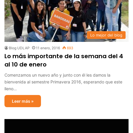
Lo mejor del blog
Blog UDLAP
11 enero, 2016
693
Lo más importante de la semana del 4
al 10 de enero
Comenzamos un nuevo año y junto con él les damos la
bienvenida al semestre Primavera 2016, esperando que este
lleno…
Leer más »