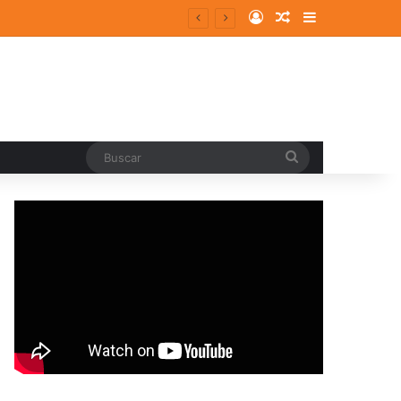
Log In
Random Article
Sidebar
Buscar