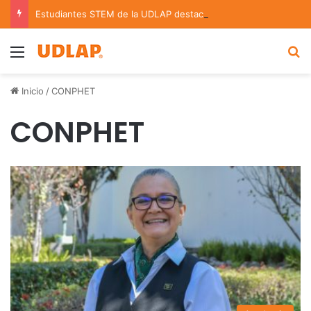
Estudiantes STEM de la UDLAP destacan en el MUTVI 2026
Menu
B
Inicio
/
CONPHET
CONPHET