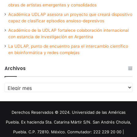
obras de artistas emergentes y consolidados
Académica UDLAP asesora un proyecto que creará dispositivo
capaz de clasificar episodios ansioso-depresivos
Académico de la UDLAP fortalece colaboración internacional
con estancia de investigación en Argentina
La UDLAP, punto de encuentro para el intercambio científico
en bioinformática y redes complejas
Archivos
Archivos
Derechos Reservados © 2024. Universidad de las Américas
Puebla. Ex hacienda Sta. Catarina Mártir S/N. San Andrés Cholula,
Puebla. C.P. 72810. México. Conmutador: 222 229 20 00 |