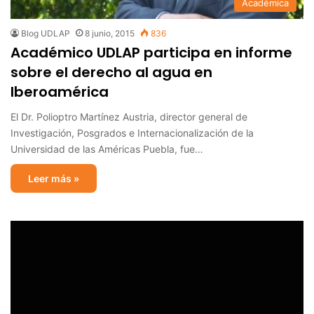
Académica
Blog UDLAP
8 junio, 2015
836
Académico UDLAP participa en informe
sobre el derecho al agua en
Iberoamérica
El Dr. Polioptro Martínez Austria, director general de
Investigación, Posgrados e Internacionalización de la
Universidad de las Américas Puebla, fue…
Leer más »