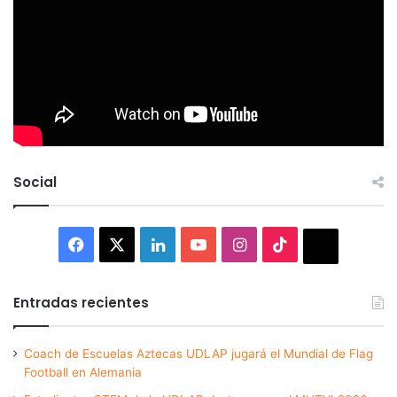
Social
Facebook
X
LinkedIn
YouTube
Instagram
TikTok
Thread
Entradas recientes
Coach de Escuelas Aztecas UDLAP jugará el Mundial de Flag
Football en Alemania