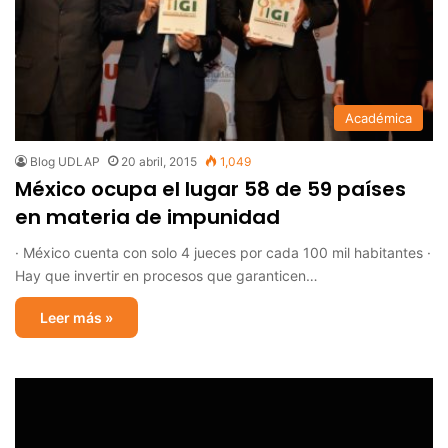
Académica
Blog UDLAP
20 abril, 2015
1,049
México ocupa el lugar 58 de 59 países
en materia de impunidad
· México cuenta con solo 4 jueces por cada 100 mil habitantes ·
Hay que invertir en procesos que garanticen…
Leer más »