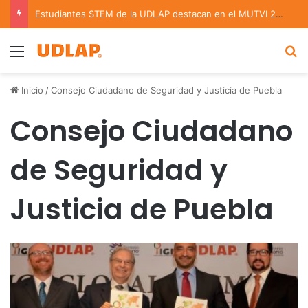
Estudiantes STEM de la UDLAP destacan en el MUTVI 2026
Menu
B
Inicio
/
Consejo Ciudadano de Seguridad y Justicia de Puebla
Consejo Ciudadano
de Seguridad y
Justicia de Puebla