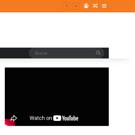
Log In
Random Article
Sidebar
Buscar