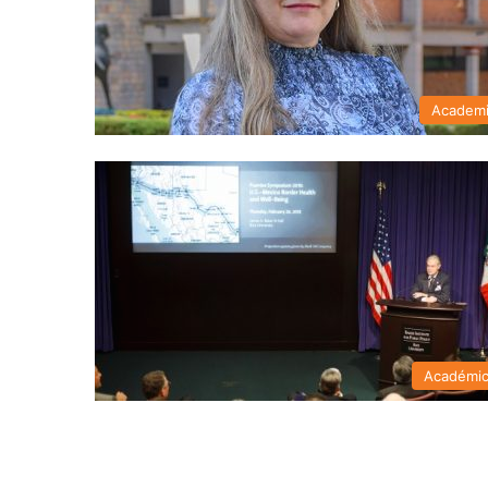
Academ
Académi