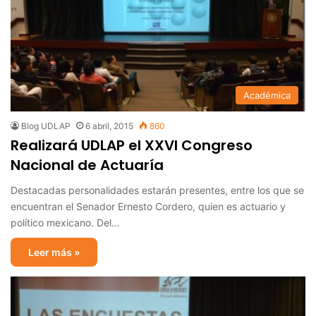
Académica
Blog UDLAP
6 abril, 2015
860
Realizará UDLAP el XXVI Congreso
Nacional de Actuaría
Destacadas personalidades estarán presentes, entre los que se
encuentran el Senador Ernesto Cordero, quien es actuario y
político mexicano. Del…
Leer más »