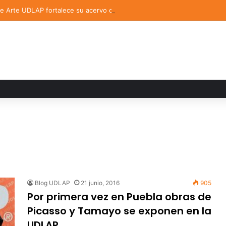
de Arte UDLAP fortalece su acervo con nuevas obras de artistas emerg
Blog UDLAP
21 junio, 2016
905
Por primera vez en Puebla obras de
Picasso y Tamayo se exponen en la
UDLAP