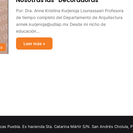
Nosotras las “Decoradoras”
Por: Dra. Anne Kristiina Kurjenoja Lounassaari Profesora
de tiempo completo del Departamento de Arquitectura
annek.kurjenoja@udlap.mx Desde mi nicho de
educación…
Leer más »
ia
s Puebla. Ex hacienda Sta. Catarina Mártir S/N. San Andrés Cholula, 