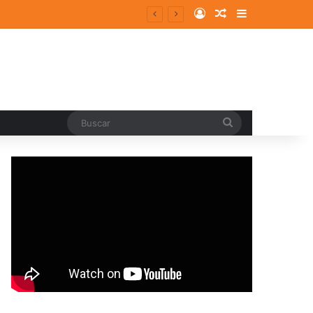
Log In
Random Article
Sidebar
entes y consolidados
Buscar