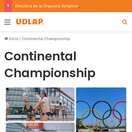
Directora de la Orquesta Symphonia de la UDLAP dirige agrupaciones de talla nacional e internacional
Menu
B
Inicio
/
Continental Championship
Continental
Championship