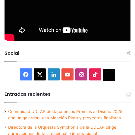
Social
Facebook
X
LinkedIn
YouTube
Instagram
TikTok
Thread
Entradas recientes
Comunidad UDLAP destaca en los Premios a! Diseño 2025
con un galardón, una Mención Plata y proyectos finalistas
Directora de la Orquesta Symphonia de la UDLAP dirige
agrupaciones de talla nacional e internacional