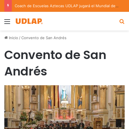
Coach de Escuelas Aztecas UDLAP jugará el Mundial de Flag Football en Alemania
Menu
B
Inicio
/
Convento de San Andrés
Convento de San
Andrés