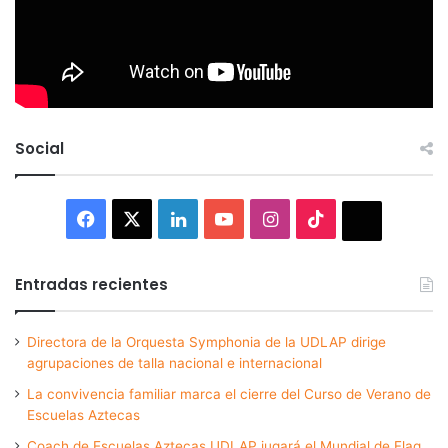
Social
Facebook
X
LinkedIn
YouTube
Instagram
TikTok
Thread
Entradas recientes
Directora de la Orquesta Symphonia de la UDLAP dirige
agrupaciones de talla nacional e internacional
La convivencia familiar marca el cierre del Curso de Verano de
Escuelas Aztecas
Coach de Escuelas Aztecas UDLAP jugará el Mundial de Flag