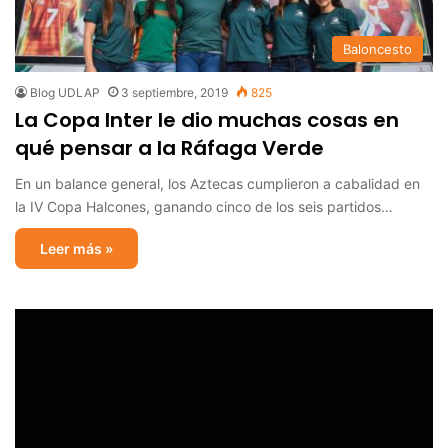
Baloncesto
Blog UDLAP
3 septiembre, 2019
825
La Copa Inter le dio muchas cosas en
qué pensar a la Ráfaga Verde
En un balance general, los Aztecas cumplieron a cabalidad en
la IV Copa Halcones, ganando cinco de los seis partidos…
Leer más »