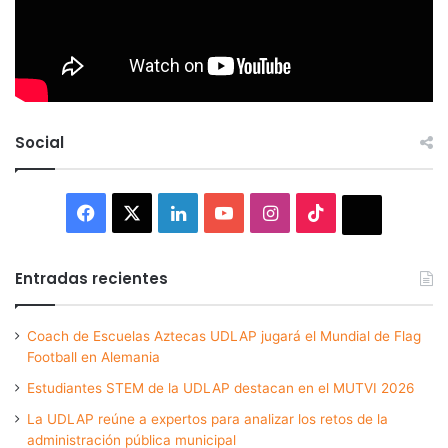
Social
Facebook
X
LinkedIn
YouTube
Instagram
TikTok
Thread
Entradas recientes
Coach de Escuelas Aztecas UDLAP jugará el Mundial de Flag
Football en Alemania
Estudiantes STEM de la UDLAP destacan en el MUTVI 2026
La UDLAP reúne a expertos para analizar los retos de la
administración pública municipal