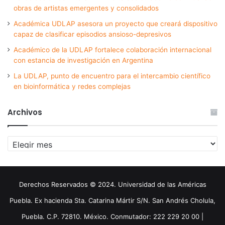
obras de artistas emergentes y consolidados
Académica UDLAP asesora un proyecto que creará dispositivo
capaz de clasificar episodios ansioso-depresivos
Académico de la UDLAP fortalece colaboración internacional
con estancia de investigación en Argentina
La UDLAP, punto de encuentro para el intercambio científico
en bioinformática y redes complejas
Archivos
Archivos
Derechos Reservados © 2024. Universidad de las Américas
Puebla. Ex hacienda Sta. Catarina Mártir S/N. San Andrés Cholula,
Puebla. C.P. 72810. México. Conmutador: 222 229 20 00 |