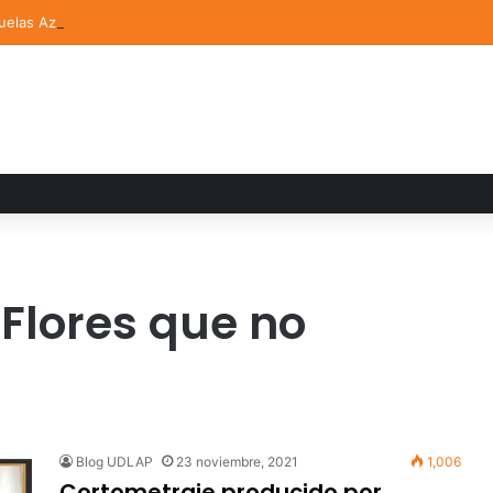
elas Aztecas UDLAP jugará el Mundial de Flag Football en Alemania
 Flores que no
Blog UDLAP
23 noviembre, 2021
1,006
Cortometraje producido por