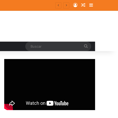
Log In
Random Article
Sidebar
Buscar