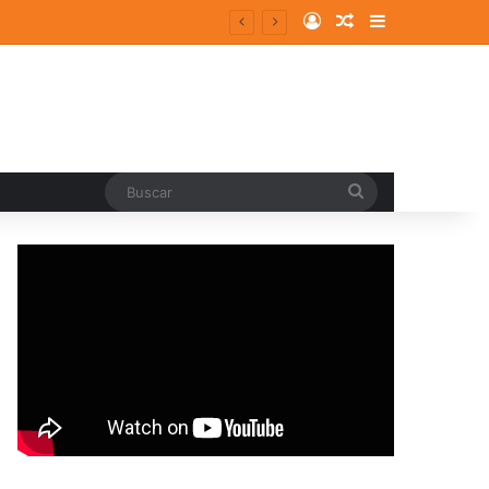
Log In
Random Article
Sidebar
entes y consolidados
Buscar