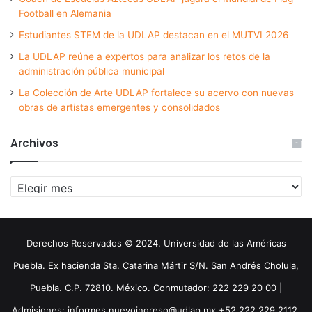
Football en Alemania
Estudiantes STEM de la UDLAP destacan en el MUTVI 2026
La UDLAP reúne a expertos para analizar los retos de la
administración pública municipal
La Colección de Arte UDLAP fortalece su acervo con nuevas
obras de artistas emergentes y consolidados
Archivos
Archivos
Derechos Reservados © 2024. Universidad de las Américas
Puebla. Ex hacienda Sta. Catarina Mártir S/N. San Andrés Cholula,
Puebla. C.P. 72810. México. Conmutador: 222 229 20 00 |
Admisiones: informes.nuevoingreso@udlap.mx +52 222 229 2112,