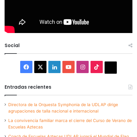
Social
Facebook
X
LinkedIn
YouTube
Instagram
TikTok
Thread
Entradas recientes
Directora de la Orquesta Symphonia de la UDLAP dirige
agrupaciones de talla nacional e internacional
La convivencia familiar marca el cierre del Curso de Verano de
Escuelas Aztecas
Coach de Escuelas Aztecas UDLAP jugará el Mundial de Flag