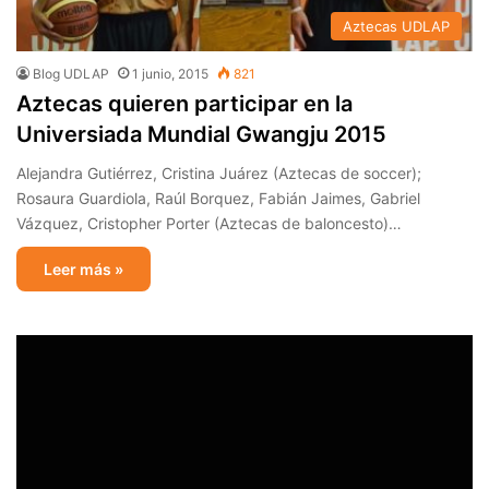
Aztecas UDLAP
Blog UDLAP
1 junio, 2015
821
Aztecas quieren participar en la
Universiada Mundial Gwangju 2015
Alejandra Gutiérrez, Cristina Juárez (Aztecas de soccer);
Rosaura Guardiola, Raúl Borquez, Fabián Jaimes, Gabriel
Vázquez, Cristopher Porter (Aztecas de baloncesto)…
Leer más »