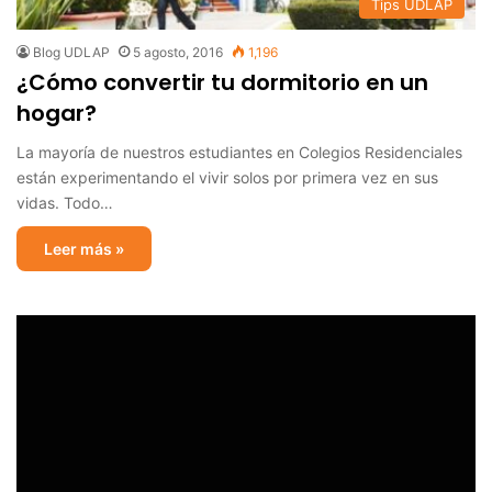
Tips UDLAP
Blog UDLAP
5 agosto, 2016
1,196
¿Cómo convertir tu dormitorio en un
hogar?
La mayoría de nuestros estudiantes en Colegios Residenciales
están experimentando el vivir solos por primera vez en sus
vidas. Todo…
Leer más »