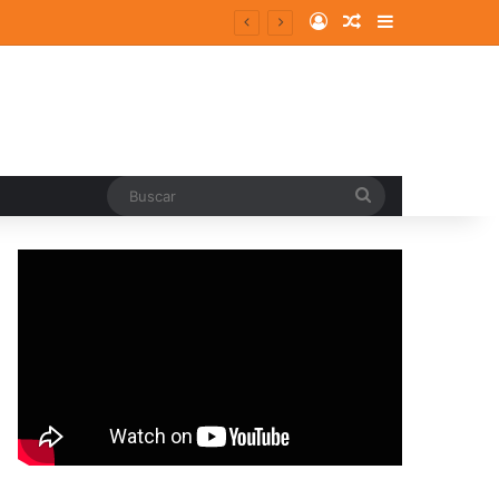
Log In
Random Article
Sidebar
entes y consolidados
Buscar