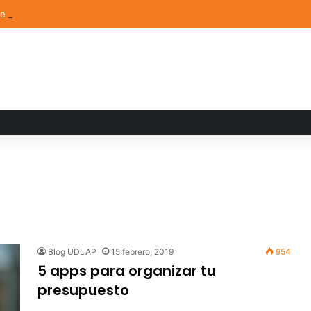
de Arte UDLAP fortalece su acervo con nuevas obras de artistas emerg
Blog UDLAP
15 febrero, 2019
954
5 apps para organizar tu
presupuesto