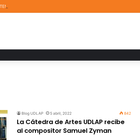
STEM de la UDLAP destacan en el MUTVI 2026
Blog UDLAP
5 abril, 2022
842
La Cátedra de Artes UDLAP recibe
al compositor Samuel Zyman