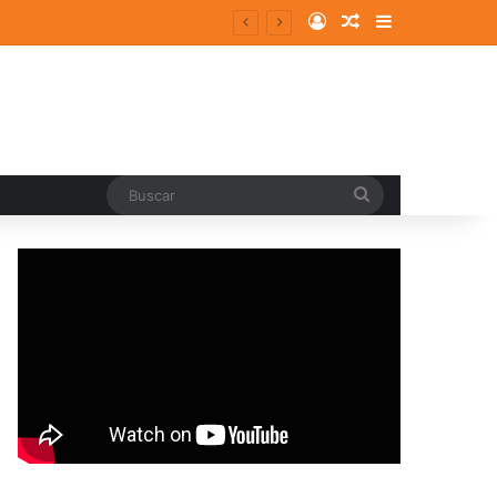
Log In
Random Article
Sidebar
Buscar