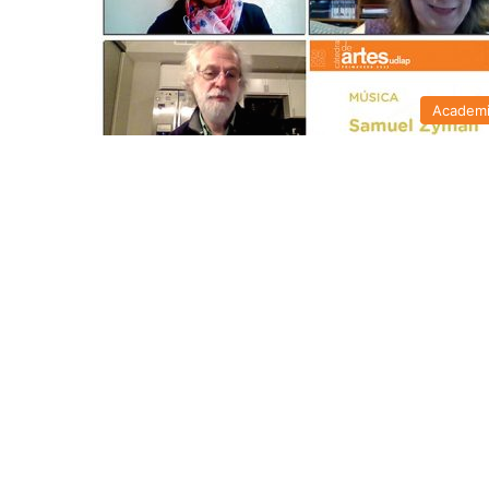
Academ