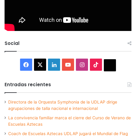
Social
Facebook
X
LinkedIn
YouTube
Instagram
TikTok
Thread
Entradas recientes
Directora de la Orquesta Symphonia de la UDLAP dirige
agrupaciones de talla nacional e internacional
La convivencia familiar marca el cierre del Curso de Verano de
Escuelas Aztecas
Coach de Escuelas Aztecas UDLAP jugará el Mundial de Flag