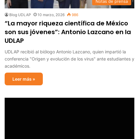
Notas de prensa
Blog UDLAP
10 marzo, 2026
986
“La mayor riqueza científica de México
son sus jóvenes”: Antonio Lazcano en la
UDLAP
UDLAP recibió al biólogo Antonio Lazcano, quien impartió la
conferencia "Origen y evolución de los virus" ante estudiantes y
académicos.
Leer más »