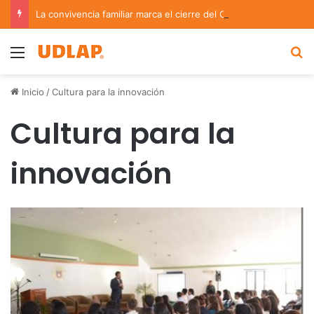
La convivencia familiar marca el cierre del Curso de Verano de Escuelas Aztecas
Menu
B
Inicio
/
Cultura para la innovación
Cultura para la
innovación