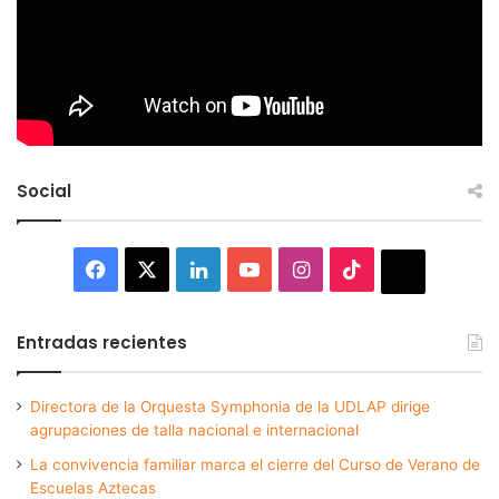
Social
Facebook
X
LinkedIn
YouTube
Instagram
TikTok
Thread
Entradas recientes
Directora de la Orquesta Symphonia de la UDLAP dirige
agrupaciones de talla nacional e internacional
La convivencia familiar marca el cierre del Curso de Verano de
Escuelas Aztecas