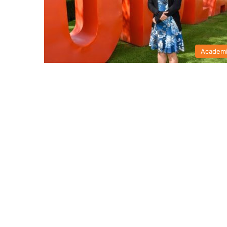
Academ