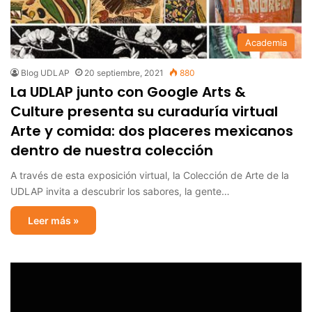
Academia
Blog UDLAP
20 septiembre, 2021
880
La UDLAP junto con Google Arts &
Culture presenta su curaduría virtual
Arte y comida: dos placeres mexicanos
dentro de nuestra colección
A través de esta exposición virtual, la Colección de Arte de la
UDLAP invita a descubrir los sabores, la gente…
Leer más »