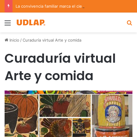
La convivencia familiar marca el cierre del Curso de Verano de Escuelas Aztecas
Menu
B
Inicio
/
Curaduría virtual Arte y comida
Curaduría virtual
Arte y comida