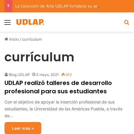
La Colección de Arte UDLAP fortalece su acervo con nuevas obras de artistas emergentes y consolidados
Menu
B
Inicio
/
currículum
currículum
Blog UDLAP
3 mayo, 2021
912
UDLAP realizó talleres de desarrollo
profesional para sus estudiantes
Con el objetivo de apoyar la inserción profesional de sus
estudiantes, la Universidad de las Américas Puebla, a través
de…
Leer más »