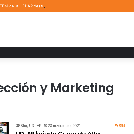
STEM de la UDLAP destacan en el MUTVI 2026
ección y Marketing
Blog UDLAP
28 noviembre, 2021
894
UDLAP brinda Curso de Alta