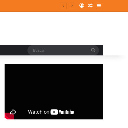
Log In
Random Article
Sidebar
Buscar